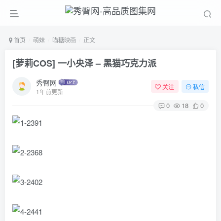
首页
萌妹
喵糖映画
正文
[萝莉COS] 一小央泽 – 黑猫巧克力派
秀臀网
关注
私信
1年前更新
0
18
0